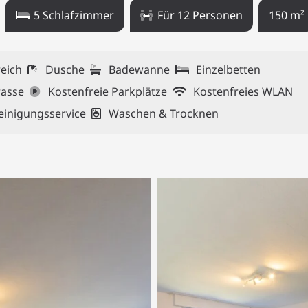
5
Schlafzimmer
Für
12
Personen
150
m²
eich
Dusche
Badewanne
Einzelbetten
rasse
Kostenfreie Parkplätze
Kostenfreies WLAN
einigungsservice
Waschen & Trocknen