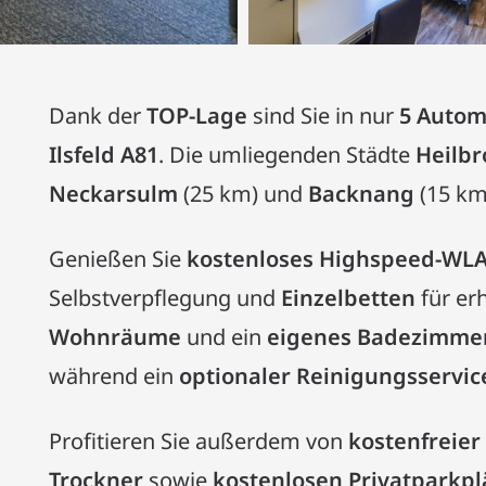
Dank der
TOP-Lage
sind Sie in nur
5 Autom
Ilsfeld A81
. Die umliegenden Städte
Heilb
Neckarsulm
(25 km) und
Backnang
(15 km)
Genießen Sie
kostenloses Highspeed-WL
Selbstverpflegung und
Einzelbetten
für er
Wohnräume
und ein
eigenes Badezimme
während ein
optionaler Reinigungsservic
Profitieren Sie außerdem von
kostenfreie
Trockner
sowie
kostenlosen Privatparkpl