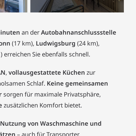
inuten
an der
Autobahnanschlussstelle
ronn
(17 km),
Ludwigsburg
(24 km),
 erreichen Sie ebenfalls schnell.
AN
,
vollausgestattete Küchen
zur
holsamen Schlaf.
Keine gemeinsamen
r
sorgen für maximale Privatsphäre,
e
zusätzlichen Komfort bietet.
r Nutzung von Waschmaschine und
ätzen
– auch für Transporter.