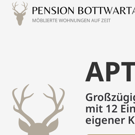
APT
Großzügi
mit 12 Ei
eigener 