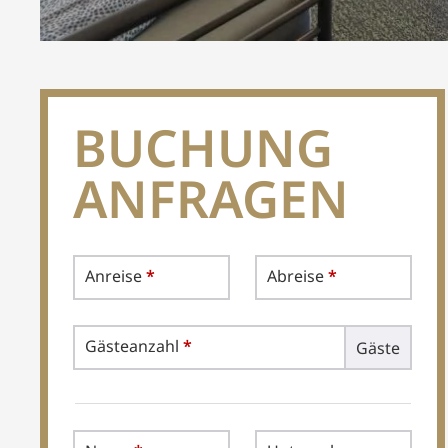
BUCHUNG
ANFRAGEN
Anreise
*
Abreise
*
Gästeanzahl
*
Gäste