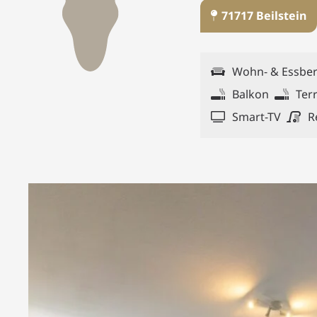
71717 Beilstein
Wohn- & Essber
Balkon
Ter
Smart-TV
R